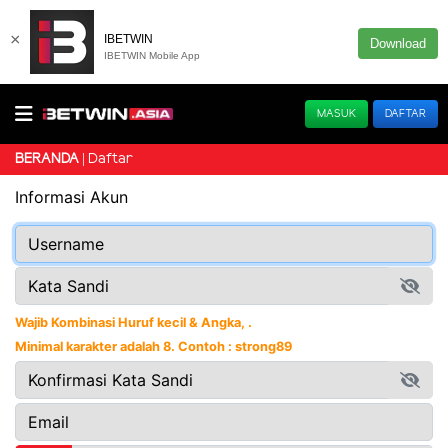
×
IBETWIN
Download
IBETWIN Mobile App
MASUK
DAFTAR
Daftar
BERANDA
Informasi Akun
Wajib Kombinasi Huruf kecil & Angka, .
Minimal karakter adalah 8. Contoh : strong89