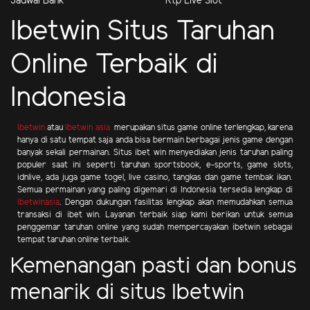
Jadwal Bank
Rtp Live Slot
Ibetwin Situs Taruhan
Online Terbaik di
Indonesia
Ibetwin
atau
Ibetwin asia
merupakan situs game online terlengkap, karena
hanya di satu tempat saja anda bisa bermain berbagai jenis game dengan
banyak sekali permainan. Situs ibet win menyediakan jenis taruhan paling
populer saat ini seperti taruhan sportsbook, e-sports, game slots,
idnlive, ada juga game togel, live casino, tangkas dan game tembak ikan.
Semua permainan yang paling digemari di Indonesia tersedia lengkap di
Ibetwinasia
. Dengan dukungan fasilitas lengkap akan memudahkan semua
transaksi di ibet win. Layanan terbaik siap kami berikan untuk semua
penggemar taruhan online yang sudah mempercayakan ibetwin sebagai
tempat taruhan online terbaik.
Kemenangan pasti dan bonus
menarik di situs Ibetwin