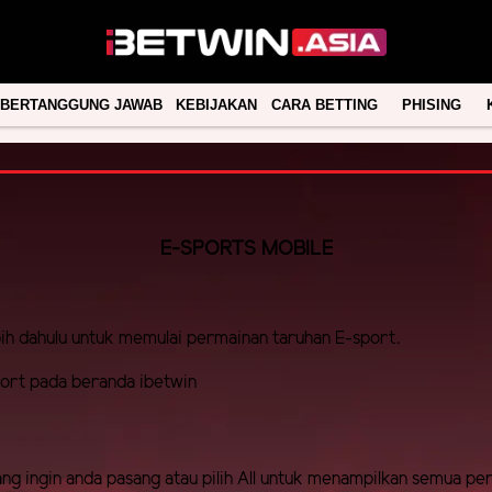
BERTANGGUNG JAWAB
KEBIJAKAN
CARA BETTING
PHISING
E-SPORTS MOBILE
bih dahulu untuk memulai permainan taruhan E-sport.
sport pada beranda ibetwin
yang ingin anda pasang atau pilih All untuk menampilkan semua pe